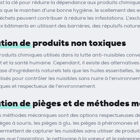
st la clé pour réduire la dépendance aux produits chimique
es que le maintien d'une bonne hygiène, le scellement des en
chets peuvent contribuer à réduire les infestations. L'ex
ux bâtiments en utilisant des barrières, des répulsifs natu
sation de produits non toxiques
duits chimiques utilisés dans la lutte anti-nuisibles conv
 et la santé humaine. Cependant, il existe des alternatives
ase d'ingrédients naturels tels que les huiles essentielles, l
lisés pour contrôler les nuisibles sans nuire à l'environnem
giques et respectueux de l'environnement.
sation de pièges et de méthodes 
es méthodes mécaniques sont des options respectueuses de 
pièges à souris, les pièges à glu, les pièges à phéromones e
permettent de capturer les nuisibles sans utiliser de produi
s que l'aspiration, le nettoyage à la vapeur et le piégeage 