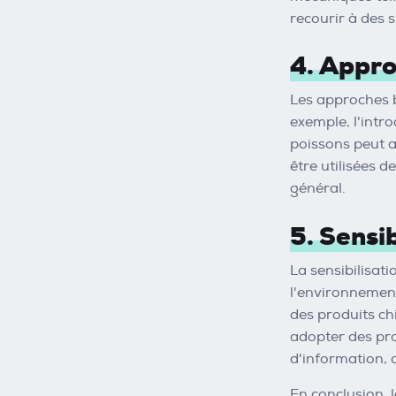
recourir à des 
4. Appro
Les approches b
exemple, l'intr
poissons peut a
être utilisées d
général.
5. Sensi
La sensibilisat
l'environnement
des produits ch
adopter des pra
d'information,
En conclusion, 