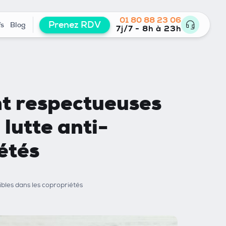
01 80 88 23 06
Prenez RDV
fs
Blog
7j/7 - 8h à 23h
t respectueuses
lutte anti-
étés
bles dans les copropriétés