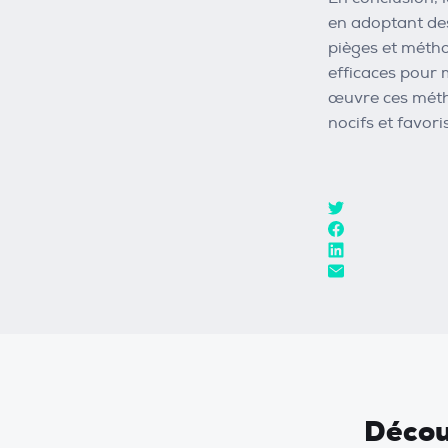
en adoptant des
pièges et métho
efficaces pour 
œuvre ces métho
nocifs et favor
Découv