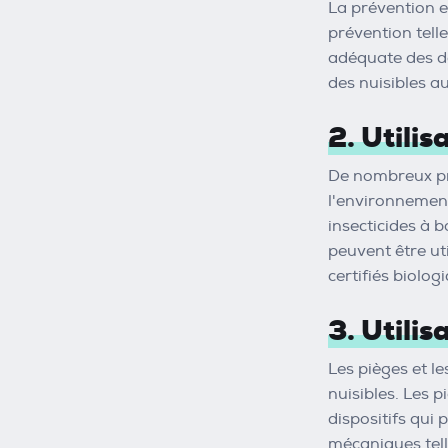
La prévention e
prévention tell
adéquate des dé
des nuisibles a
2. Utili
De nombreux pro
l'environnement
insecticides à b
peuvent être uti
certifiés biolo
3. Utili
Les pièges et l
nuisibles. Les 
dispositifs qui 
mécaniques telle