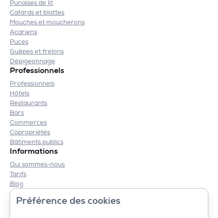
Punaises de lit
Cafards et blattes
Mouches et moucherons
Acariens
Puces
Guêpes et frelons
Dépigeonnage
Professionnels
Professionnels
Hôtels
Restaurants
Bars
Commerces
Copropriétés
Bâtiments publics
Informations
Qui sommes-nous
Tarifs
Blog
Contact
Préférence des cookies
Mentions légales
CGV