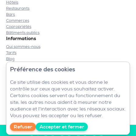
Hôtels
Restaurants
Bars
Commerces
Copropriétés
Bâtiments publics
Informations
Qui sommes-nous
Tarifs
Blog
Contact
Préférence des cookies
Mentions légales
CGV
Ce site utilise des cookies et vous donne le
contrôle sur ceux que vous souhaitez activer.
Certains cookies servent au fonctionnement du
site, les autres nous aident à mesurer notre
audience et l'interaction avec les réseaux sociaux.
Vous pouvez les accepter ou les refuser.
Refuser
Accepter et fermer
Nous sommes disponibles au