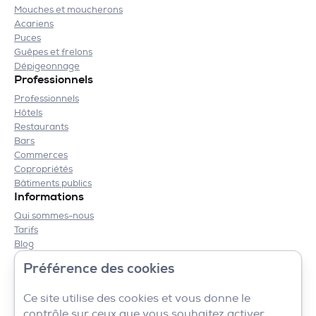
Mouches et moucherons
Acariens
Puces
Guêpes et frelons
Dépigeonnage
Professionnels
Professionnels
Hôtels
Restaurants
Bars
Commerces
Copropriétés
Bâtiments publics
Informations
Qui sommes-nous
Tarifs
Blog
Contact
Préférence des cookies
Mentions légales
CGV
Ce site utilise des cookies et vous donne le
contrôle sur ceux que vous souhaitez activer.