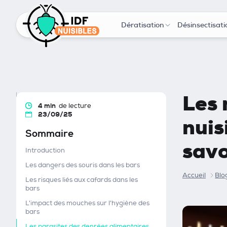
Dératisation
Désinsectisati
Les 
4 min
de lecture
23/09/25
nuis
Sommaire
savo
Introduction
Les dangers des souris dans les bars
Accueil
Blo
Les risques liés aux cafards dans les
bars
L'impact des mouches sur l'hygiène des
bars
Les parasites des denrées alimentaires