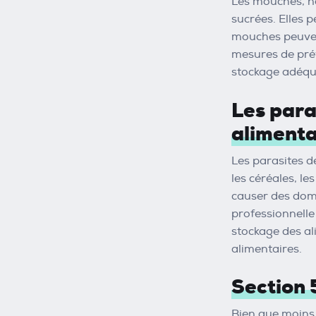
Les mouches, no
sucrées. Elles 
mouches peuvent
mesures de prév
stockage adéqua
Les para
alimenta
Les parasites de
les céréales, l
causer des domm
professionnelle
stockage des al
alimentaires.
Section 
Bien que moins 