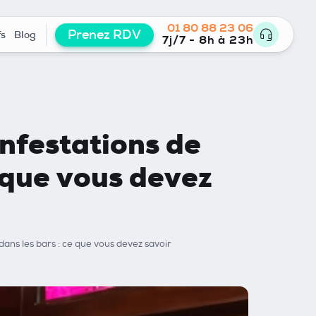
01 80 88 23 06
Prenez RDV
fs
Blog
7j/7 - 8h à 23h
infestations de
e que vous devez
 dans les bars : ce que vous devez savoir