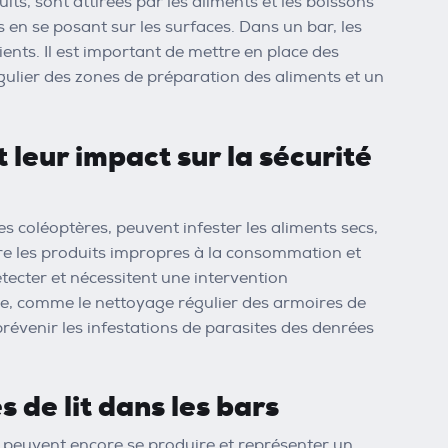
, sont attirées par les aliments et les boissons
 en se posant sur les surfaces. Dans un bar, les
ents. Il est important de mettre en place des
ulier des zones de préparation des aliments et un
 leur impact sur la sécurité
es coléoptères, peuvent infester les aliments secs,
ndre les produits impropres à la consommation et
tecter et nécessitent une intervention
ène, comme le nettoyage régulier des armoires de
prévenir les infestations de parasites des denrées
 de lit dans les bars
t peuvent encore se produire et représenter un