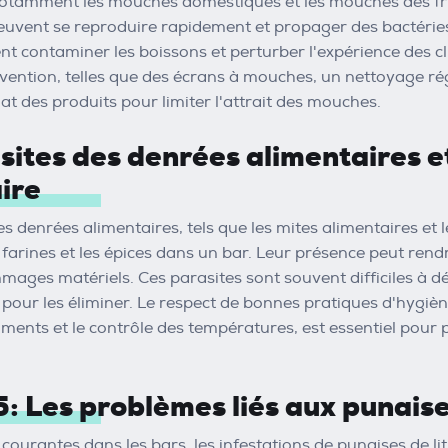
tamment les mouches domestiques et les mouches des fruits
peuvent se reproduire rapidement et propager des bactéries
 contaminer les boissons et perturber l'expérience des cli
ention, telles que des écrans à mouches, un nettoyage rég
t des produits pour limiter l'attrait des mouches.
sites des denrées alimentaires et
ire
s denrées alimentaires, tels que les mites alimentaires et l
es farines et les épices dans un bar. Leur présence peut re
ages matériels. Ces parasites sont souvent difficiles à dé
 pour les éliminer. Le respect de bonnes pratiques d'hygi
iments et le contrôle des températures, est essentiel pour 
5: Les problèmes liés aux punaises
courantes dans les bars, les infestations de punaises de li