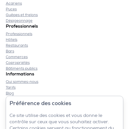
Acariens
Puces
Guêpes et frelons
Dépigeonnage
Professionnels
Professionnels
Hôtels
Restaurants
Bars
Commerces
Copropriétés
Bâtiments publics
Informations
Qui sommes-nous
Tarifs
Blog
Contact
Préférence des cookies
Mentions légales
CGV
Ce site utilise des cookies et vous donne le
contrôle sur ceux que vous souhaitez activer.
Certains cookies servent au fonctionnement du