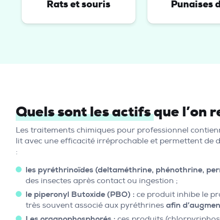
Rats et souris
Punaises de
Quels sont les actifs
que l’on r
Les traitements chimiques pour professionnel contie
lit avec une efficacité irréprochable et permettent de
:
les pyréthrinoïdes (deltaméthrine, phénothrine, perm
des insectes après contact ou ingestion ;
le
piperonyl Butoxide
(PBO) :
ce produit inhibe le pr
très souvent associé aux pyréthrines
afin d’augment
Les organophosphorés :
ces produits (chlorpyriphos