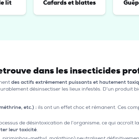
 lit
Cafards et blattes
Guêpe
etrouve dans les insecticides pro
nnent
des actifs extrêmement puissants et hautement toxi
 durablement désinsectiser les lieux infestés. D’un produit
éthrine, etc.) :
ils ont un effet choc et rémanent. Ces co
ocessus de désintoxication de l’organisme, ce qui accroît l
er leur toxicité
.
, pirimiphos-methyl, malathion) neutralisent définitiveme