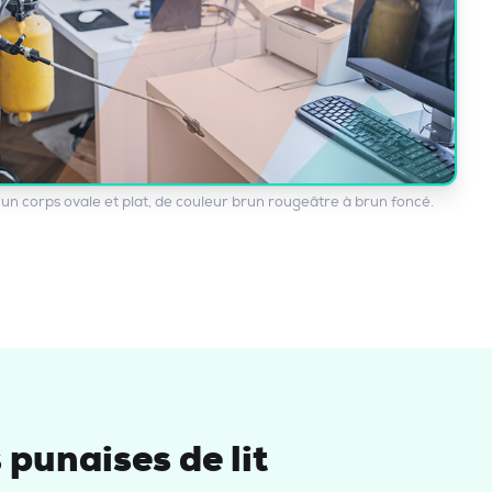
t un corps ovale et plat, de couleur brun rougeâtre à brun foncé.
 punaises de lit