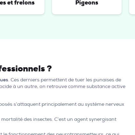
s et frelons
Pigeons
fessionnels ?
ques
. Ces derniers permettent de tuer les punaises de
 biocide à un autre, on retrouve comme substance active
mposés s’attaquent principalement au système nerveux
a mortalité des insectes. C’est un agent synergisant
nt le fonctionnement des neurotransmetteurs, ce qui