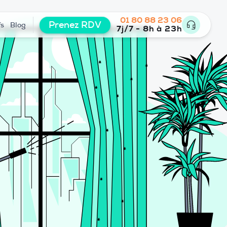
01 80 88 23 06
Prenez RDV
fs
Blog
7j/7 - 8h à 23h