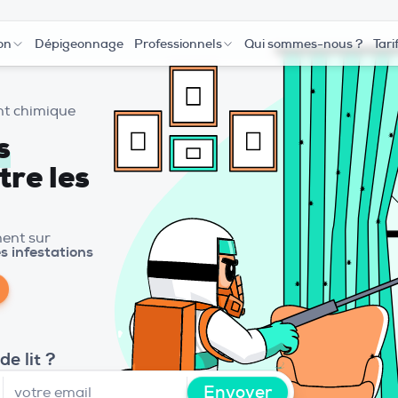
on
Dépigeonnage
Professionnels
Qui sommes-nous ?
Tari
nt chimique
s
tre les
ment sur
s infestations
e lit ?
Envoyer