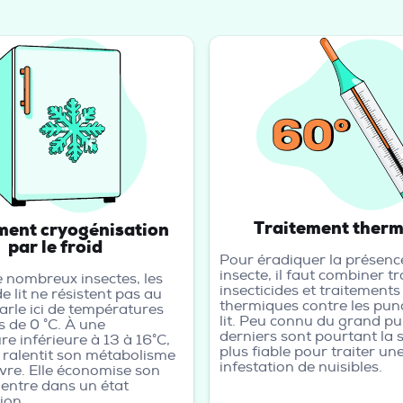
Traitement ther
ment cryogénisation
par le froid
Pour éradiquer la présenc
insecte, il faut combiner t
nombreux insectes, les
insecticides et traitements
e lit ne résistent pas au
thermiques contre les pun
parle ici de températures
lit. Peu connu du grand pub
 de 0 °C. À une
derniers sont pourtant la s
e inférieure à 13 à 16°C,
plus fiable pour traiter un
 ralentit son métabolisme
infestation de nuisibles.
vre. Elle économise son
 entre dans un état
ion.