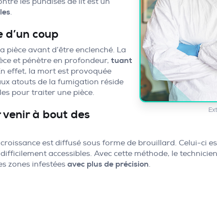
ntre les punaises de lit est un
les
.
e d’un coup
la pièce avant d’être enclenché. La
ièce et pénètre en profondeur,
tuant
n effet, la mort est provoquée
aux atouts de la fumigation réside
es pour traiter une pièce.
Ex
 venir à bout des
 croissance est diffusé sous forme de brouillard. Celui-ci e
s difficilement accessibles. Avec cette méthode, le technici
les zones infestées
avec plus de précision
.