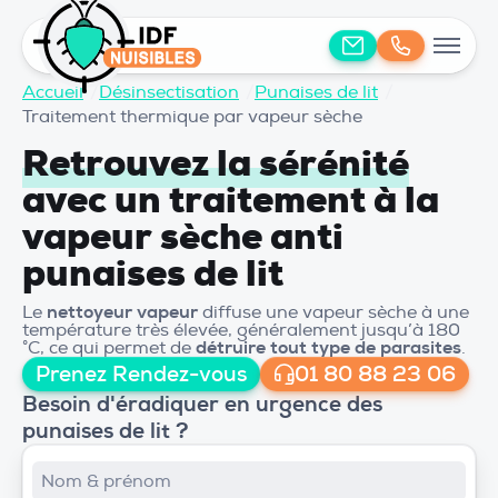
Accueil
/
Désinsectisation
/
Punaises de lit
/
Traitement thermique par vapeur sèche
Retrouvez la sérénité
avec un traitement à la
vapeur sèche anti
punaises de lit
Le
nettoyeur vapeur
diffuse une vapeur sèche à une
température très élevée, généralement jusqu’à 180
°C, ce qui permet de
détruire tout type de parasites
.
Prenez Rendez-vous
01 80 88 23 06
Besoin d'éradiquer en urgence des
punaises de lit ?