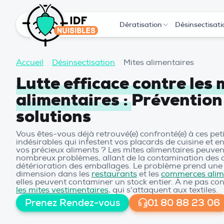
Dératisation
Désinsectisati
Accueil
/
Désinsectisation
/
Mites alimentaires
Lutte efficace contre les 
alimentaires :
Prévention
solutions
Vous êtes-vous déjà retrouvé(e) confronté(e) à ces peti
indésirables qui infestent vos placards de cuisine e
vos précieux aliments ? Les mites alimentaires peuven
nombreux problèmes, allant de la contamination des d
détérioration des emballages. Le problème prend une
dimension dans les
restaurants
et les
commerces alim
elles peuvent contaminer un stock entier. À ne pas co
les mites vestimentaires
, qui s'attaquent aux textiles.
Prenez Rendez-vous
01 80 88 23 06