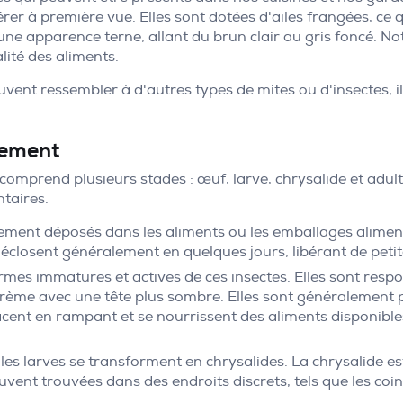
epérer à première vue. Elles sont dotées d'ailes frangées, ce
une apparence terne, allant du brun clair au gris foncé. No
alité des aliments.
uvent ressembler à d'autres types de mites ou d'insectes, il
pement
 comprend plusieurs stades : œuf, larve, chrysalide et adu
ntaires.
ment déposés dans les aliments ou les emballages alimentai
s éclosent généralement en quelques jours, libérant de petit
formes immatures et actives de ces insectes. Elles sont r
crème avec une tête plus sombre. Elles sont généralement p
acent en rampant et se nourrissent des aliments disponibles,
, les larves se transforment en chrysalides. La chrysalide e
uvent trouvées dans des endroits discrets, tels que les coi