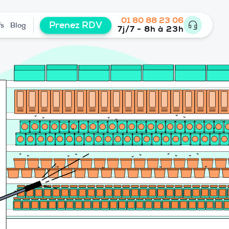
01 80 88 23 06
Prenez RDV
fs
Blog
7j/7 - 8h à 23h