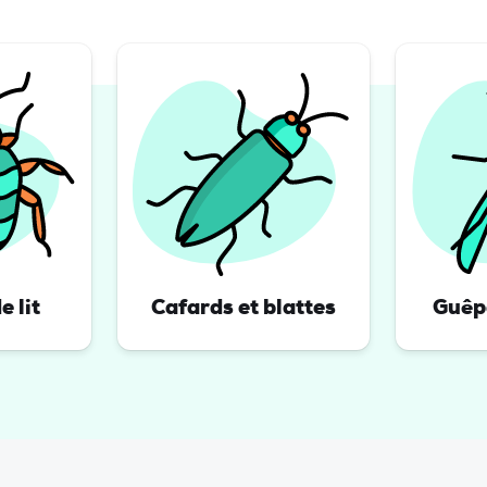
 lit
Cafards et blattes
Guêpe