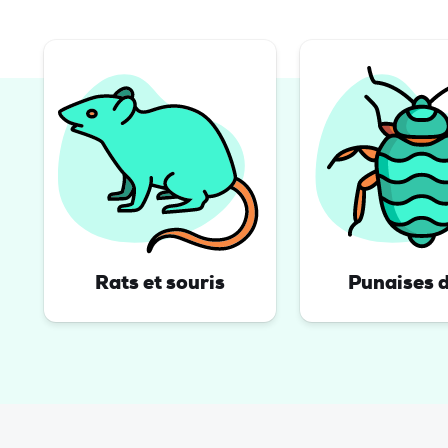
Rats et souris
Punaises de