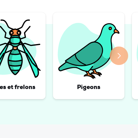
s et frelons
Pigeons