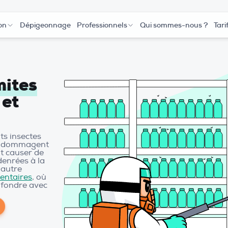
on
Dépigeonnage
Professionnels
Qui sommes-nous ?
Tari
mites
 et
ts insectes
t endommagent
t causer de
enrées à la
 autre
entaires
, où
nfondre avec