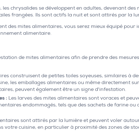
, les chrysalides se développent en adultes, devenant des 
les frangées. Ils sont actifs la nuit et sont attirés par la l
 des mites alimentaires, vous serez mieux équipé pour iden
onnement alimentaire.
festation de mites alimentaires afin de prendre des mesures
res construisent de petites toiles soyeuses, similaires à d
isine, les emballages alimentaires ou même directement sur 
ires, peuvent également être un signe d'infestation.
s :
Les larves des mites alimentaires sont voraces et peuv
mentaires endommagés, tels que des sachets de farine ou d
entaires sont attirés par la lumière et peuvent voler autou
ns votre cuisine, en particulier à proximité des zones de st