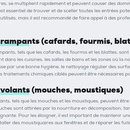
res, se multiplient rapidement et peuvent causer des dom
est essentiel de trouver et de sceller toutes les entrées po
utilisés, mais il est recommandé de faire appel à des profe
 rampants (cafards, fourmis, blat
pants, tels que les cafards, les fourmis et les blattes, sont d
 dans les cuisines, les salles de bains et les zones où la n
sse par une bonne hygiène, le nettoyage régulier des surfac
es traitements chimiques ciblés peuvent être nécessaires pou
 volants (mouches, moustiques)
lants, tels que les mouches et les moustiques, peuvent êtr
uches sont attirées par la nourriture en décomposition, ta
gnante. Pour les éloigner, il est important de maintenir un
taller des moustiquaires aux fenêtres et de réparer les fuit