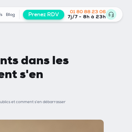
01 80 88 23 06
Prenez RDV
fs
Blog
7j/7 - 8h à 23h
ants dans les
ent s'en
 publics et comment s'en débarrasser