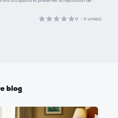
de vos occupants et préserver la réputation de
0
-
0
vote(s)
re blog