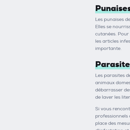
Punaises 
Les punaises de 
Elles se nourri
cutanées. Pour é
les articles inf
importante.
Parasite
Les parasites d
animaux domesti
débarrasser des
de laver les lit
Si vous rencont
professionnels d
place des mesur