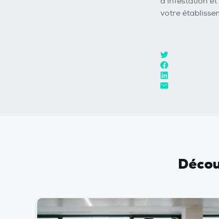
d'infestation e
votre établisse
Découv