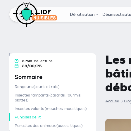
Dératisation
Désinsectisati
Les 
3 min
de lecture
23/09/25
bâti
Sommaire
déb
Rongeurs (souris et rats)
Insectes rampants (cafards, fourmis,
blattes)
Accueil
Blo
Insectes volants (mouches, moustiques)
Punaises de lit
Parasites des animaux (puces, tiques)