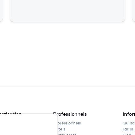
ectisation
Professionnels
Info
de lit
Professionnels
Qui s
et blattes
Hôtels
Tarifs