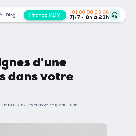
01 80 88 23 06
Prenez RDV
fs
Blog
7j/7 - 8h à 23h
ignes d'une
es dans votre
n de mites textiles dans votre garde-robe