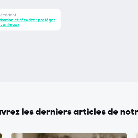
récédent:
isation et sécurité : protéger
et animaux
rez les derniers articles de not