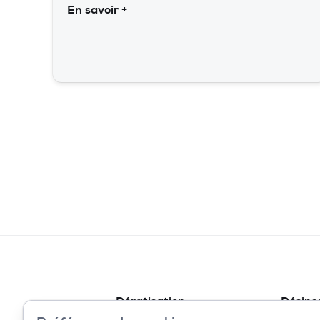
En savoir +
Dératisation
Désins