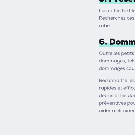
Les mites texti
Recherchez ces 
robe.
6. Domma
Outre les petits
dommages, tels 
dommages causés
Reconnaître les
rapides et effic
débris et les d
préventives pou
aider à élimine