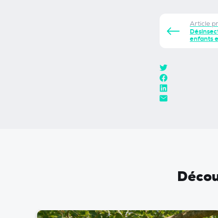
Article p
Désinsect
enfants 
Découv