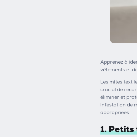
Apprenez à iden
vêtements et de
Les mites texti
crucial de reco
éliminer et pro
infestation de 
appropriées.
1. Petit