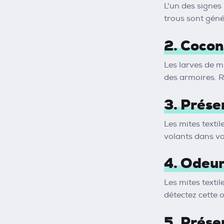
L'un des signes 
trous sont géné
2. Cocons
Les larves de mi
des armoires. Re
3. Prése
Les mites textil
volants dans vot
4. Odeur
Les mites texti
détectez cette 
5. Prése