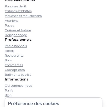
Désinsectisation
Punaises de lit
Cafards et blattes
Mouches et moucherons
Acariens
Puces
Guêpes et frelons
Dépigeonnage
Professionnels
Professionnels
Hôtels
Restaurants
Bars
Commerces
Copropriétés
Bâtiments publics
Informations
Qui sommes-nous
Tarifs
Blog
Contact
Préférence des cookies
Mentions légales