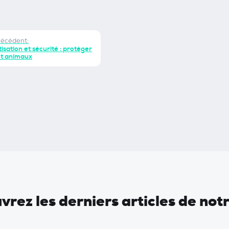
récédent:
isation et sécurité : protéger
et animaux
rez les derniers articles de not