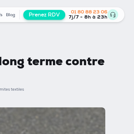
01 80 88 23 06
Prenez RDV
fs
Blog
7j/7 - 8h à 23h
long terme contre
ites textiles