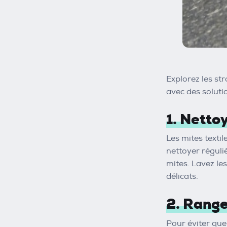
Explorez les st
avec des soluti
1. Nettoy
Les mites textile
nettoyer réguliè
mites. Lavez le
délicats.
2. Range
Pour éviter que