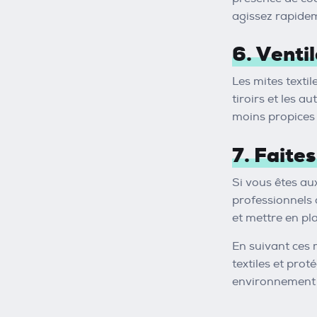
agissez rapidem
6. Venti
Les mites texti
tiroirs et les 
moins propices 
7. Faites
Si vous êtes aux
professionnels d
et mettre en pl
En suivant ces 
textiles et pro
environnement t