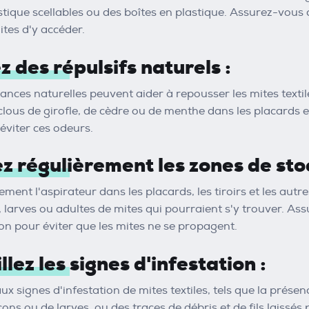
stique scellables ou des boîtes en plastique. Assurez-vous 
tes d'y accéder.
ez des répulsifs naturels :
ances naturelles peuvent aider à repousser les mites texti
lous de girofle, de cèdre ou de menthe dans les placards et 
éviter ces odeurs.
ez régulièrement les zones de sto
ment l'aspirateur dans les placards, les tiroirs et les autr
 larves ou adultes de mites qui pourraient s'y trouver. Ass
ion pour éviter que les mites ne se propagent.
llez les signes d'infestation :
ux signes d'infestation de mites textiles, tels que la présen
ns ou de larves, ou des traces de débris et de fils laissés p