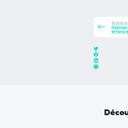
Article p
Désinsect
enfants 
Découv