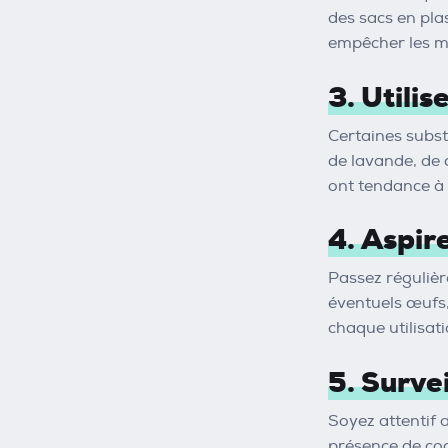
des sacs en pla
empêcher les mi
3. Utilis
Certaines subst
de lavande, de c
ont tendance à 
4. Aspir
Passez régulière
éventuels œufs,
chaque utilisat
5. Survei
Soyez attentif a
présence de coco