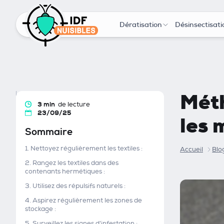
Dératisation
Désinsectisati
Méth
3 min
de lecture
23/09/25
les 
Sommaire
1. Nettoyez régulièrement les textiles :
Accueil
Blo
2. Rangez les textiles dans des
contenants hermétiques :
3. Utilisez des répulsifs naturels :
4. Aspirez régulièrement les zones de
stockage :
5. Surveillez les signes d'infestation :