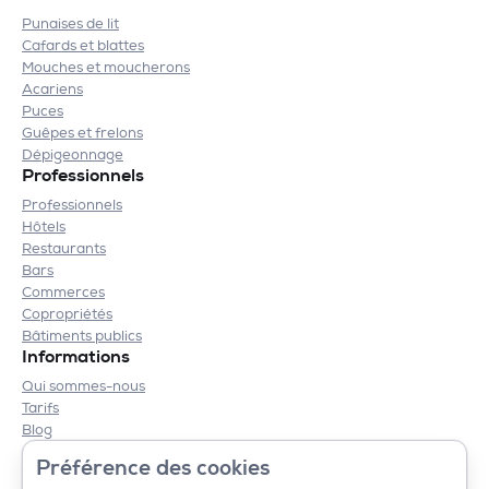
Punaises de lit
Cafards et blattes
Mouches et moucherons
Acariens
Puces
Guêpes et frelons
Dépigeonnage
Professionnels
Professionnels
Hôtels
Restaurants
Bars
Commerces
Copropriétés
Bâtiments publics
Informations
Qui sommes-nous
Tarifs
Blog
Contact
Préférence des cookies
Mentions légales