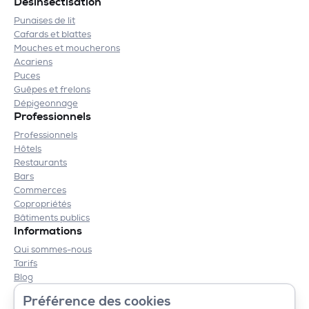
Désinsectisation
Punaises de lit
Cafards et blattes
Mouches et moucherons
Acariens
Puces
Guêpes et frelons
Dépigeonnage
Professionnels
Professionnels
Hôtels
Restaurants
Bars
Commerces
Copropriétés
Bâtiments publics
Informations
Qui sommes-nous
Tarifs
Blog
Contact
Préférence des cookies
Mentions légales