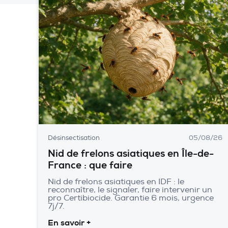
Désinsectisation
05/08/26
Nid de frelons asiatiques en Île-de-
France : que faire
Nid de frelons asiatiques en IDF : le
reconnaître, le signaler, faire intervenir un
pro Certibiocide. Garantie 6 mois, urgence
7j/7.
En savoir +