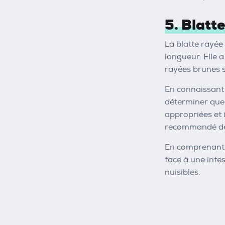
5. Blatt
La blatte rayée
longueur. Elle 
rayées brunes s
En connaissant 
déterminer quel 
appropriées et i
recommandé de f
En comprenant l
face à une infe
nuisibles.