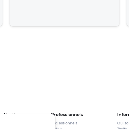
ectisation
Professionnels
Info
de lit
Professionnels
Qui s
et blattes
Hôtels
Tarifs