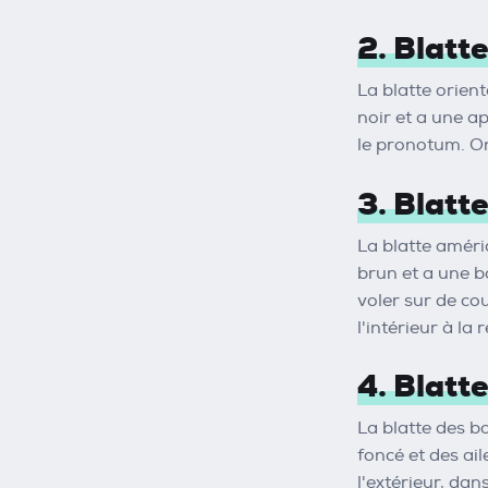
2. Blatte
La blatte orien
noir et a une a
le pronotum. On
3. Blatt
La blatte améri
brun et a une b
voler sur de co
l'intérieur à la
4. Blatte
La blatte des b
foncé et des ai
l'extérieur, da