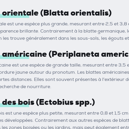
 orientale (Blatta orientalis)
tale est une espèce plus grande, mesurant entre 2,5 et 3,8 
pparence brillante. Contrairement à la blatte germanique, l
 les trouve généralement dans les sous-sols, les égouts e
e américaine (Periplaneta ameri
caine est une espèce de grande taille, mesurant entre 3,5 e
ordure jaune autour du pronotum. Les blattes américaines 
urtes distances. Elles sont souvent présentes à l'extérieu
 recherche de nourriture.
 des bois (Ectobius spp.)
ois est une espèce plus petite, mesurant entre 0,8 et 1,5 cm
les développées. Contrairement aux autres espèces de blatte
ns les zones boisées ou les jardins, mais peut également ent