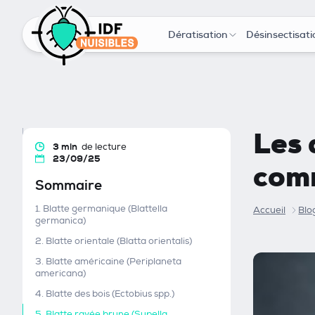
Dératisation
Désinsectisati
Les 
3 min
de lecture
23/09/25
comm
Sommaire
1. Blatte germanique (Blattella
Accueil
Blo
germanica)
2. Blatte orientale (Blatta orientalis)
3. Blatte américaine (Periplaneta
americana)
4. Blatte des bois (Ectobius spp.)
5. Blatte rayée brune (Supella