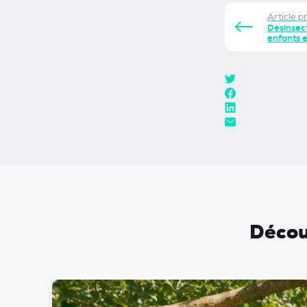
Article p
Désinsect
enfants 
Découv