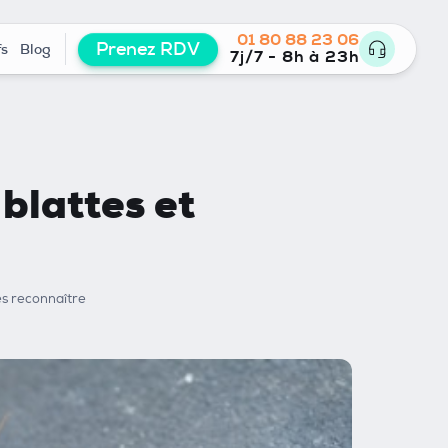
01 80 88 23 06
Prenez RDV
fs
Blog
7j/7 - 8h à 23h
blattes et
es reconnaître