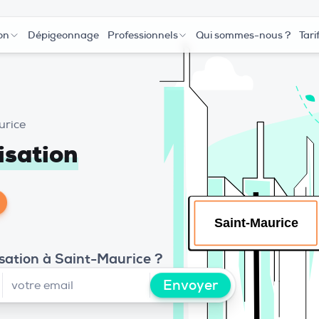
on
Dépigeonnage
Professionnels
Qui sommes-nous ?
Tari
urice
isation
isation à Saint-Maurice ?
Envoyer