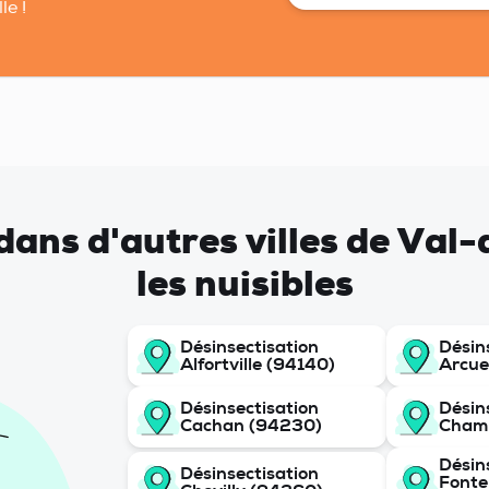
le !
t dans d'autres villes de Va
les nuisibles
Désinsectisation
Désin
Alfortville (94140)
Arcue
Désinsectisation
Désin
Cachan (94230)
Cham
Désin
Désinsectisation
Fonte