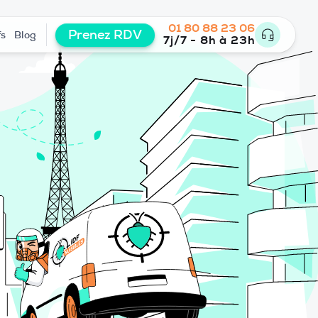
01 80 88 23 06
Prenez RDV
fs
Blog
7j/7 - 8h à 23h