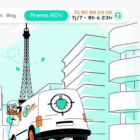
01 80 88 23 06
Prenez RDV
fs
Blog
7j/7 - 8h à 23h