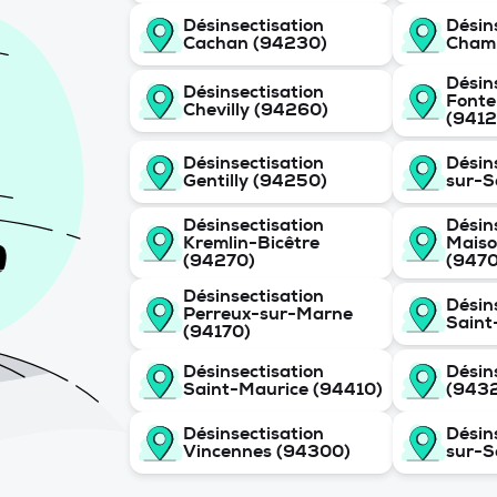
Désinsectisation
Désin
Cachan (94230)
Cham
Désin
Désinsectisation
Fonte
Chevilly (94260)
(9412
Désinsectisation
Désin
Gentilly (94250)
sur-S
Désinsectisation
Désin
Kremlin-Bicêtre
Maiso
(94270)
(947
Désinsectisation
Désin
Perreux-sur-Marne
Saint
(94170)
Désinsectisation
Désin
Saint-Maurice (94410)
(943
Désinsectisation
Désin
Vincennes (94300)
sur-S