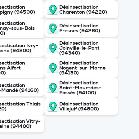
sectisation
Désinsectisation
pigny (94500)
Charenton (94220)
sectisation
Désinsectisation
nay-sous-Bois
Fresnes (94260)
0)
Désinsectisation
sectisation Ivry-
Joinville-le-Pont
eine (94200)
(94340)
sectisation
Désinsectisation
ns Alfort
Nogent-sur-Marne
00)
(94130)
Désinsectisation
sectisation
Saint-Maur-des-
-Mandé (94160)
Fossés (94100)
sectisation Thiais
Désinsectisation
20)
Villejuif (94800)
sectisation Vitry-
eine (94400)