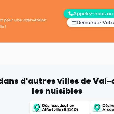
Appelez-nous au
t pour une intervention
Demandez Votre
le !
t dans d'autres villes de Va
les nuisibles
Désinsectisation
Désin
Alfortville (94140)
Arcue