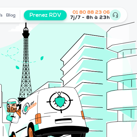
01 80 88 23 06
Prenez RDV
fs
Blog
7j/7 - 8h à 23h