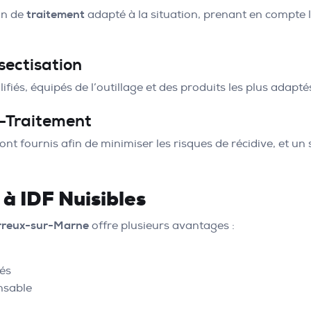
an de
traitement
adapté à la situation, prenant en compte la
sectisation
fiés, équipés de l’outillage et des produits les plus adaptés
t-Traitement
nt fournis afin de minimiser les risques de récidive, et un 
à IDF Nuisibles
rreux-sur-Marne
offre plusieurs avantages :
ués
nsable