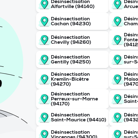
Désinsectisation
Désin
Alfortville (94140)
Arcue
Désinsectisation
Désin
Cachan (94230)
Cham
Désin
Désinsectisation
Fonte
Chevilly (94260)
(9412
Désinsectisation
Désin
Gentilly (94250)
sur-S
Désinsectisation
Désin
Kremlin-Bicêtre
Maiso
(94270)
(947
Désinsectisation
Désin
Perreux-sur-Marne
Saint
(94170)
Désinsectisation
Désin
Saint-Maurice (94410)
(943
Désinsectisation
Désin
Vincennes (94300)
sur-S