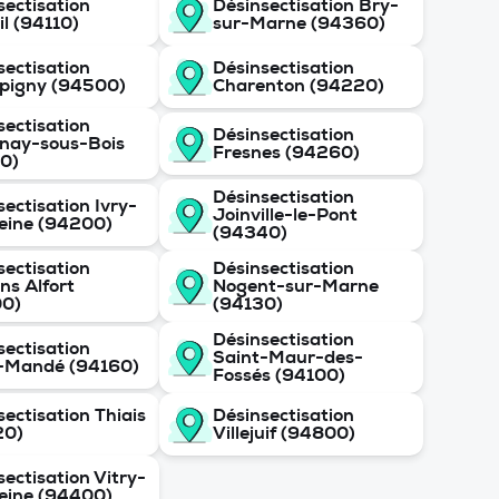
sectisation
Désinsectisation Bry-
il (94110)
sur-Marne (94360)
sectisation
Désinsectisation
pigny (94500)
Charenton (94220)
sectisation
Désinsectisation
nay-sous-Bois
Fresnes (94260)
0)
Désinsectisation
sectisation Ivry-
Joinville-le-Pont
eine (94200)
(94340)
sectisation
Désinsectisation
ns Alfort
Nogent-sur-Marne
00)
(94130)
Désinsectisation
sectisation
Saint-Maur-des-
-Mandé (94160)
Fossés (94100)
sectisation Thiais
Désinsectisation
20)
Villejuif (94800)
sectisation Vitry-
eine (94400)