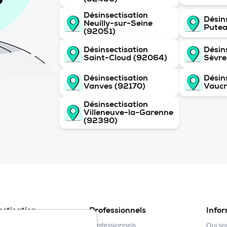
Désinsectisation
Désin
Neuilly-sur-Seine
Putea
(92051)
Désinsectisation
Désin
Saint-Cloud (92064)
Sèvre
Désinsectisation
Désin
Vanves (92170)
Vaucr
Désinsectisation
Villeneuve-la-Garenne
(92390)
ectisation
Professionnels
Info
de lit
Professionnels
Qui s