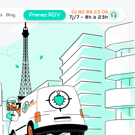
01 80 88 23 06
Prenez RDV
fs
Blog
7j/7 - 8h à 23h