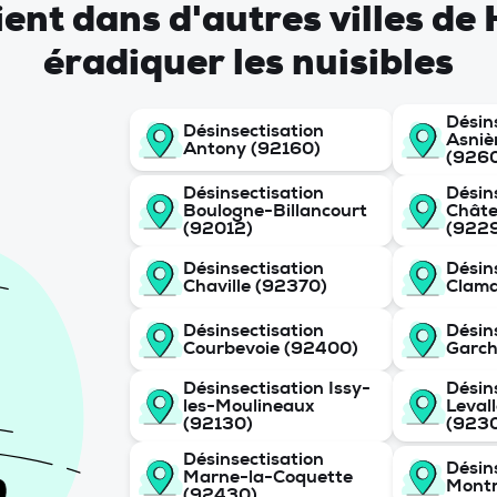
vient dans d'autres villes d
éradiquer les nuisibles
Désin
Désinsectisation
Asniè
Antony (92160)
(926
Désinsectisation
Désin
Boulogne-Billancourt
Chât
(92012)
(922
Désinsectisation
Désin
Chaville (92370)
Clama
Désinsectisation
Désin
Courbevoie (92400)
Garch
Désinsectisation Issy-
Désin
les-Moulineaux
Leval
(92130)
(923
Désinsectisation
Désin
Marne-la-Coquette
Montr
(92430)