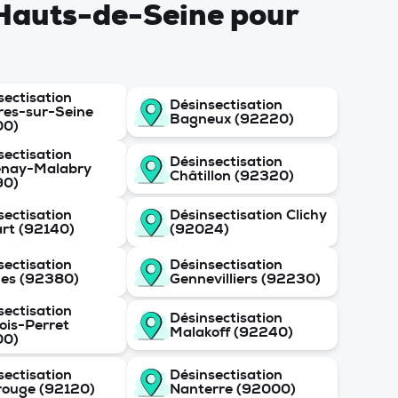
e Hauts-de-Seine pour
sectisation
Désinsectisation
res-sur-Seine
Bagneux (92220)
00)
sectisation
Désinsectisation
enay-Malabry
Châtillon (92320)
90)
sectisation
Désinsectisation Clichy
rt (92140)
(92024)
sectisation
Désinsectisation
es (92380)
Gennevilliers (92230)
sectisation
Désinsectisation
lois-Perret
Malakoff (92240)
00)
sectisation
Désinsectisation
ouge (92120)
Nanterre (92000)