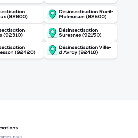
sectisation
Désinsectisation Rueil-
ux (92800)
Malmaison (92500)
sectisation
Désinsectisation
s (92310)
Suresnes (92150)
sectisation
Désinsectisation Ville-
esson (92420)
d Avray (92410)
rmations
ommes-nous