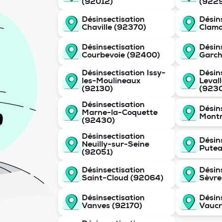
(92012)
(922
Désinsectisation
Désin
Chaville (92370)
Clama
Désinsectisation
Désin
Courbevoie (92400)
Garch
Désinsectisation Issy-
Désin
les-Moulineaux
Leval
(92130)
(923
Désinsectisation
Désin
Marne-la-Coquette
Montr
(92430)
Désinsectisation
Désin
Neuilly-sur-Seine
Putea
(92051)
Désinsectisation
Désin
Saint-Cloud (92064)
Sèvre
Désinsectisation
Désin
Vanves (92170)
Vaucr