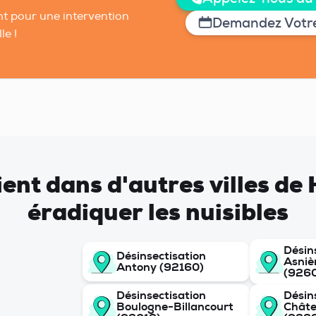
t pour une intervention
Demandez Votre
le !
vient dans d'autres villes d
éradiquer les nuisibles
Désin
Désinsectisation
Asniè
Antony (92160)
(926
Désinsectisation
Désin
Boulogne-Billancourt
Chât