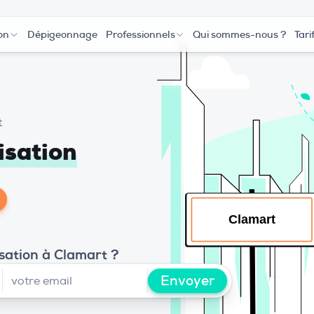
on
Dépigeonnage
Professionnels
Qui sommes-nous ?
Tari
t
isation
sation à Clamart ?
Envoyer