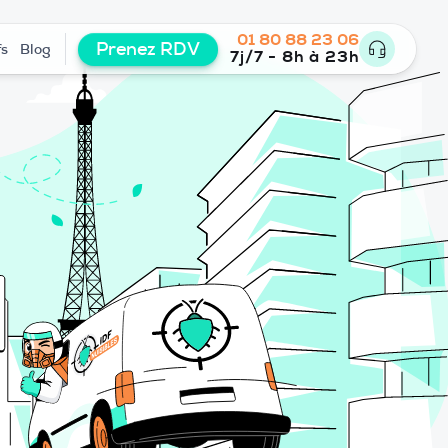
01 80 88 23 06
Prenez RDV
fs
Blog
7j/7 - 8h à 23h