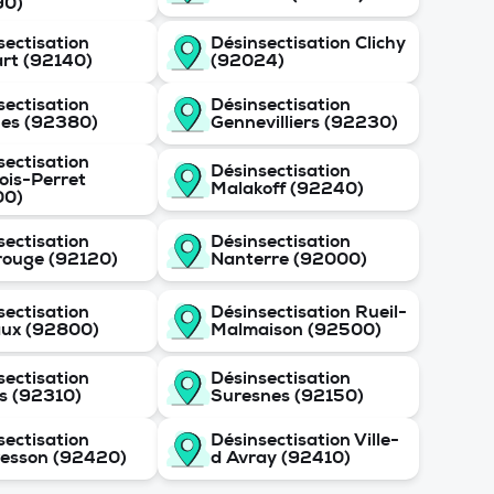
90)
sectisation
Désinsectisation Clichy
rt (92140)
(92024)
sectisation
Désinsectisation
es (92380)
Gennevilliers (92230)
sectisation
Désinsectisation
lois-Perret
Malakoff (92240)
00)
sectisation
Désinsectisation
ouge (92120)
Nanterre (92000)
sectisation
Désinsectisation Rueil-
ux (92800)
Malmaison (92500)
sectisation
Désinsectisation
s (92310)
Suresnes (92150)
sectisation
Désinsectisation Ville-
esson (92420)
d Avray (92410)