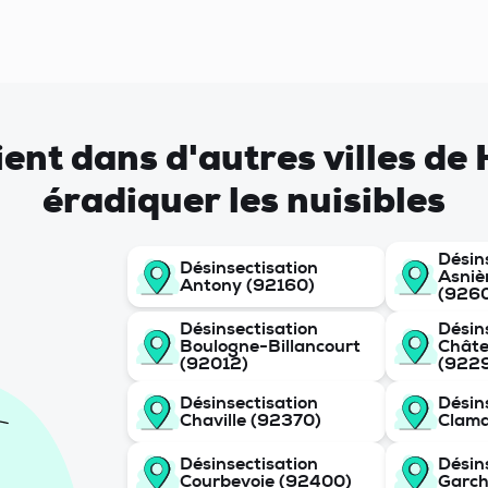
vient dans d'autres villes d
éradiquer les nuisibles
Désin
Désinsectisation
Asniè
Antony (92160)
(926
Désinsectisation
Désin
Boulogne-Billancourt
Chât
(92012)
(922
Désinsectisation
Désin
Chaville (92370)
Clama
Désinsectisation
Désin
Courbevoie (92400)
Garch