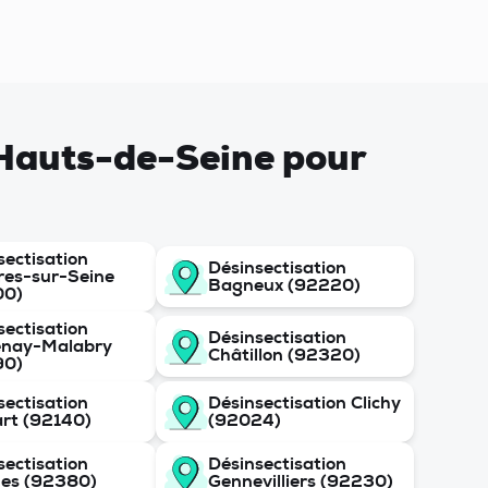
e Hauts-de-Seine pour
sectisation
Désinsectisation
res-sur-Seine
Bagneux (92220)
00)
sectisation
Désinsectisation
enay-Malabry
Châtillon (92320)
90)
sectisation
Désinsectisation Clichy
rt (92140)
(92024)
sectisation
Désinsectisation
es (92380)
Gennevilliers (92230)