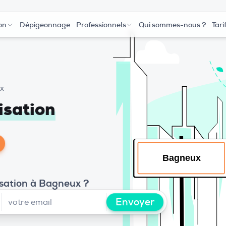
on
Dépigeonnage
Professionnels
Qui sommes-nous ?
Tari
x
isation
isation à Bagneux ?
Envoyer