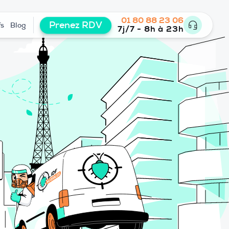
01 80 88 23 06
Prenez RDV
fs
Blog
7j/7 - 8h à 23h