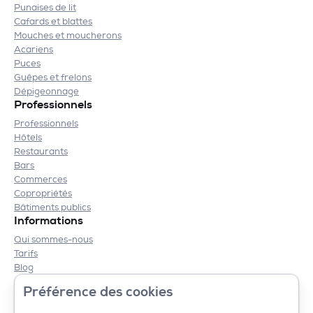
Punaises de lit
Cafards et blattes
Mouches et moucherons
Acariens
Puces
Guêpes et frelons
Dépigeonnage
Professionnels
Professionnels
Hôtels
Restaurants
Bars
Commerces
Copropriétés
Bâtiments publics
Informations
Qui sommes-nous
Tarifs
Blog
Contact
Préférence des cookies
Mentions légales
CGV