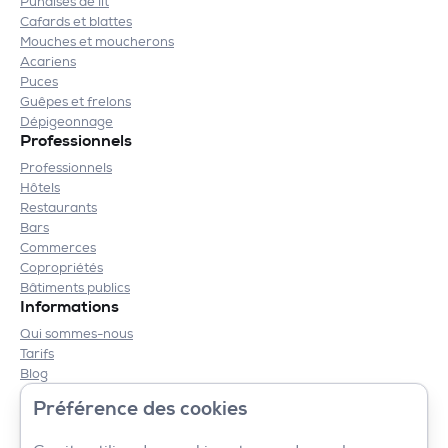
Punaises de lit
Cafards et blattes
Mouches et moucherons
Acariens
Puces
Guêpes et frelons
Dépigeonnage
Professionnels
Professionnels
Hôtels
Restaurants
Bars
Commerces
Copropriétés
Bâtiments publics
Informations
Qui sommes-nous
Tarifs
Blog
Contact
Préférence des cookies
Mentions légales
CGV