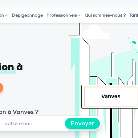
on
Dépigeonnage
Professionnels
Qui sommes-nous ?
Tari
tion
à
ion à Vanves ?
Envoyer