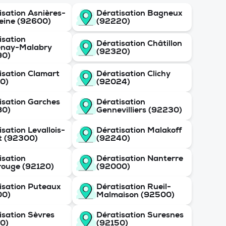
isation Asnières-
Dératisation Bagneux
eine (92600)
(92220)
isation
Dératisation Châtillon
enay-Malabry
(92320)
90)
isation Clamart
Dératisation Clichy
0)
(92024)
isation Garches
Dératisation
80)
Gennevilliers (92230)
sation Levallois-
Dératisation Malakoff
t (92300)
(92240)
isation
Dératisation Nanterre
ouge (92120)
(92000)
isation Puteaux
Dératisation Rueil-
00)
Malmaison (92500)
isation Sèvres
Dératisation Suresnes
0)
(92150)