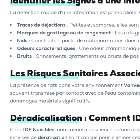
Identifier les Signes d'une Inf
La détection rapide d'une infestation est primordiale. 
Traces de déjections
: Petites et sombres, elles sont
Marques de grattage ou de rongement
: Les rats 
Nids
: Construits à partir de matériaux mous dans d
Odeurs caractéristiques
: Une odeur d'ammoniaque 
Bruits
: Grincements, grattements ou bruits de pas l
Les Risques Sanitaires Associ
La présence de rats dans votre environnement
Vanve
souvent transmise par contact avec de l'eau contaminée
dommages matériels significatifs.
Déradicalisation : Comment I
Chez
IDF Nuisibles
, nous avons conscience qu'une appr
services de
dératisation
sont conçus pour éliminer ces n