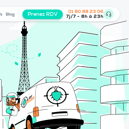
01 80 88 23 06
Prenez RDV
fs
Blog
7j/7 - 8h à 23h