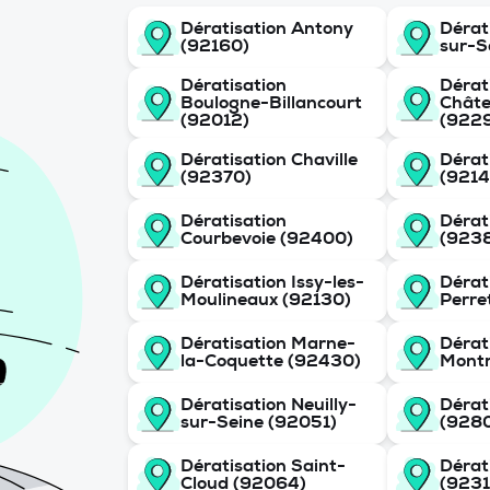
Dératisation Antony
Dérat
(92160)
sur-S
Dératisation
Dérat
Boulogne-Billancourt
Chât
(92012)
(922
Dératisation Chaville
Dérat
(92370)
(9214
Dératisation
Dérat
Courbevoie (92400)
(923
Dératisation Issy-les-
Dérati
Moulineaux (92130)
Perre
Dératisation Marne-
Dérat
la-Coquette (92430)
Montr
Dératisation Neuilly-
Dérat
sur-Seine (92051)
(928
Dératisation Saint-
Dérat
Cloud (92064)
(9231