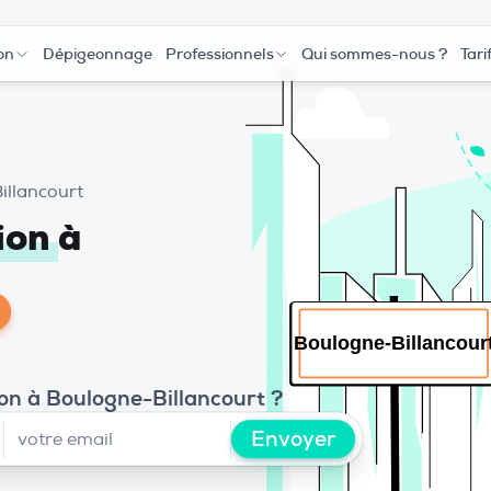
on
Dépigeonnage
Professionnels
Qui sommes-nous ?
Tari
illancourt
tion
à
ion à Boulogne-Billancourt ?
Envoyer