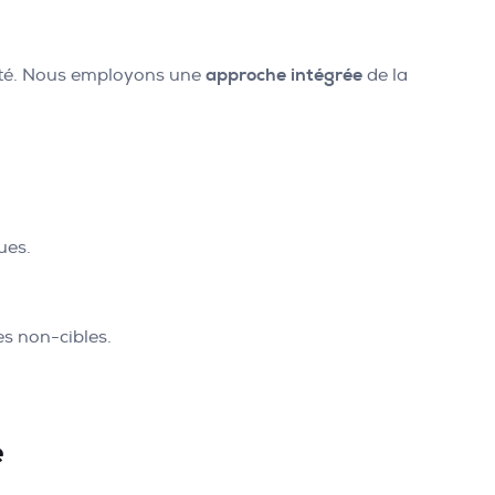
anté. Nous employons une
approche intégrée
de la
ues.
es non-cibles.
e