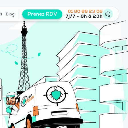
01 80 88 23 06
Prenez RDV
fs
Blog
7j/7 - 8h à 23h