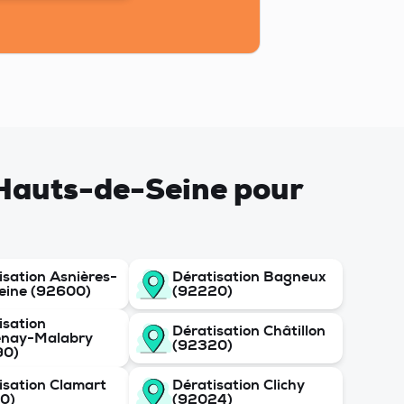
e Hauts-de-Seine pour
isation Asnières-
Dératisation Bagneux
eine (92600)
(92220)
isation
Dératisation Châtillon
enay-Malabry
(92320)
90)
isation Clamart
Dératisation Clichy
0)
(92024)