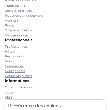
Punaises de lit
Cafards et blattes
Mouches et moucherons
Acariens
Puces
Guêpes et frelons
Dépigeonnage
Professionnels
Professionnels
Hôtels
Restaurants
Bars
Commerces
Copropriétés
Bâtiments publics
Informations
Qui sommes-nous
Tarifs
Blog
Contact
Préférence des cookies
Mentions légales