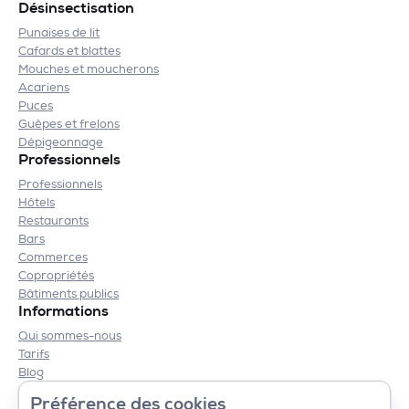
Désinsectisation
Punaises de lit
Cafards et blattes
Mouches et moucherons
Acariens
Puces
Guêpes et frelons
Dépigeonnage
Professionnels
Professionnels
Hôtels
Restaurants
Bars
Commerces
Copropriétés
Bâtiments publics
Informations
Qui sommes-nous
Tarifs
Blog
Contact
Préférence des cookies
Mentions légales