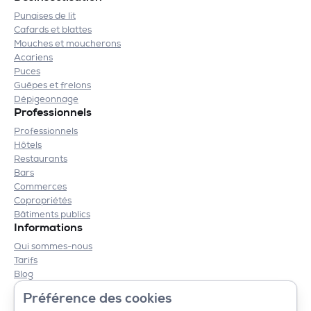
Punaises de lit
Cafards et blattes
Mouches et moucherons
Acariens
Puces
Guêpes et frelons
Dépigeonnage
Professionnels
Professionnels
Hôtels
Restaurants
Bars
Commerces
Copropriétés
Bâtiments publics
Informations
Qui sommes-nous
Tarifs
Blog
Contact
Préférence des cookies
Mentions légales