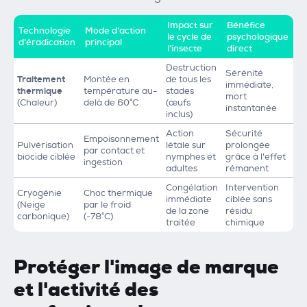
Impact sur
Bénéfice
Technologie
Mode d'action
le cycle de
psychologique
d'éradication
principal
l'insecte
direct
Destruction
Sérénité
Traitement
Montée en
de tous les
immédiate,
thermique
température au-
stades
mort
(Chaleur)
delà de 60°C
(œufs
instantanée
inclus)
Action
Sécurité
Empoisonnement
Pulvérisation
létale sur
prolongée
par contact et
biocide ciblée
nymphes et
grâce à l'effet
ingestion
adultes
rémanent
Congélation
Intervention
Cryogénie
Choc thermique
immédiate
ciblée sans
(Neige
par le froid
de la zone
résidu
carbonique)
(-78°C)
traitée
chimique
Protéger l'image de marque
et l'activité des