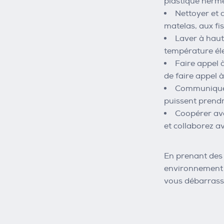
plastique hermé
Nettoyer et 
matelas, aux fi
Laver à haute
température éle
Faire appel à
de faire appel 
Communiquer 
puissent prendr
Coopérer ave
et collaborez av
En prenant des 
environnement s
vous débarrasse