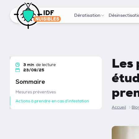
Dératisation
Désinsectisati
Les 
3 min
de lecture
23/09/25
étud
Sommaire
pre
Mesures préventives
Actions à prendre en cas d'infestation
Accueil
Blo