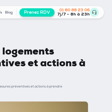
01 80 88 23 06
Prenez RDV
fs
Blog
7j/7 - 8h à 23h
s logements
tives et actions à
mesures préventives et actions à prendre