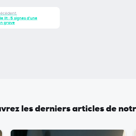
récédent:
e lit : 5 signes d'une
on grave
rez les derniers articles de not