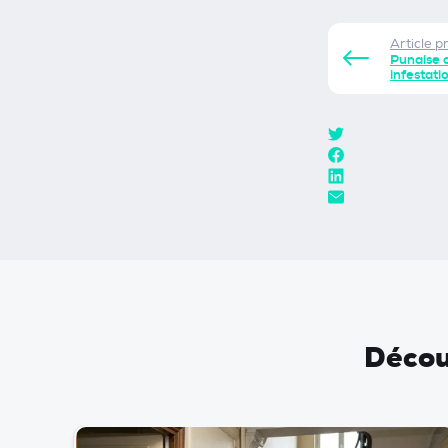
Article p
Punaise d
infestati
Découv