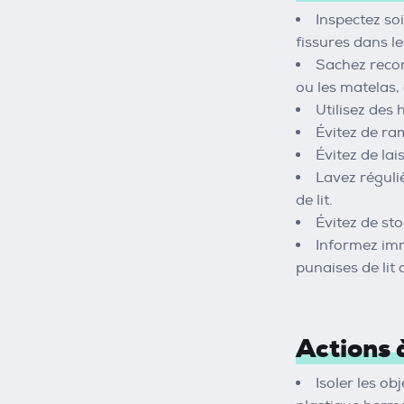
Inspectez so
fissures dans l
Sachez recon
ou les matelas,
Utilisez des 
Évitez de ra
Évitez de lai
Lavez réguli
de lit.
Évitez de sto
Informez imm
punaises de lit
Actions 
Isoler les ob