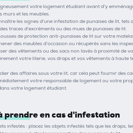
igneusement votre logement étudiant avant d'y emménager, 
es murs et les meubles.
naître les signes d'une infestation de punaises de lit, tel
 des traces d'excréments ou des mues de punaises de lit.
housses de protection anti-punaises de lit sur votre matelas
mener des meubles d'occasion ou récupérés sans les inspe
sser des vêtements ou des sacs non lavés à proximité de vot
èrement votre literie, vos draps et vos vêtements à haute 
cker des affaires sous votre lit, car cela peut fournir des c
édiatement votre responsable de logement ou votre propr
 dans votre logement étudiant.
à prendre en cas d'infestation
jets infestés : placez les objets infestés tels que les draps,