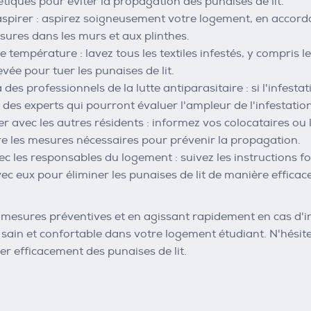
tiques pour éviter la propagation des punaises de lit.
aspirer : aspirez soigneusement votre logement, en accorda
ssures dans les murs et aux plinthes.
 température : lavez tous les textiles infestés, y compris le
vée pour tuer les punaises de lit.
 des professionnels de la lutte antiparasitaire : si l'infest
à des experts qui pourront évaluer l'ampleur de l'infestati
avec les autres résidents : informez vos colocataires ou les
e les mesures nécessaires pour prévenir la propagation.
c les responsables du logement : suivez les instructions f
ec eux pour éliminer les punaises de lit de manière efficace
mesures préventives et en agissant rapidement en cas d'i
ain et confortable dans votre logement étudiant. N'hésitez 
r efficacement des punaises de lit.