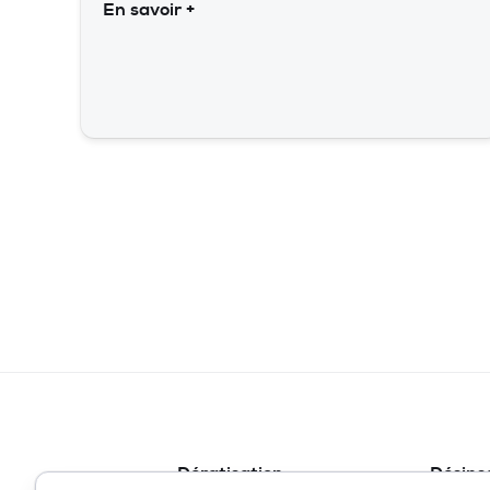
En savoir +
Dératisation
Désins