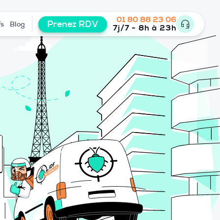
01 80 88 23 06
Prenez RDV
fs
Blog
7j/7 - 8h à 23h