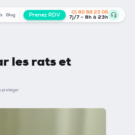
01 80 88 23 06
Prenez RDV
fs
Blog
7j/7 - 8h à 23h
 les rats et
n protéger