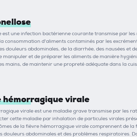
nellose
 est une infection bactérienne courante transmise par les r
 la consommation d'aliments contaminés par les excrément
 douleurs abdominales, de la diarrhée, des nausées et de la
anipuler et de préparer les aliments de manière hygiéniqu
es mains, de maintenir une propreté adéquate dans la cuis
e hémorragique virale
ragique virale est une maladie grave transmise par les rat
ter cette maladie par inhalation de particules virales prése
ômes de la fièvre hémorragique virale comprennent de la f
s douleurs abdominales et des problèmes respiratoires. Dan