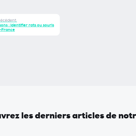
récédent:
sons : identifier rats ou souris
e-France
rez les derniers articles de not