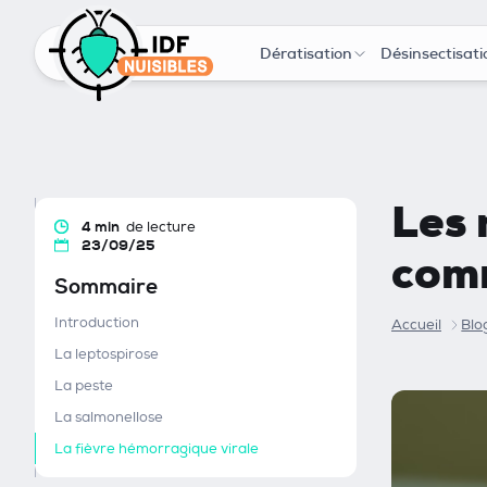
Dératisation
Désinsectisati
Les 
4 min
de lecture
23/09/25
comm
Sommaire
Introduction
Accueil
Blo
La leptospirose
La peste
La salmonellose
La fièvre hémorragique virale