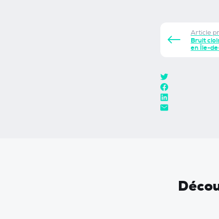
Article p
Bruit cloi
en Île-d
Découv