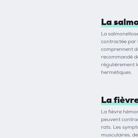
La salmo
La salmonellose
contractée par
comprennent des
recommandé de m
régulièrement l
hermétiques.
La fièvr
La fièvre hémor
peuvent contrac
rats. Les sympt
musculaires, de