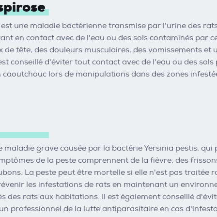
spirose
 est une maladie bactérienne transmise par l'urine des rat
ant en contact avec de l'eau ou des sols contaminés par 
x de tête, des douleurs musculaires, des vomissements et u
 est conseillé d'éviter tout contact avec de l'eau ou des so
n caoutchouc lors de manipulations dans des zones infesté
e maladie grave causée par la bactérie Yersinia pestis, qu
ymptômes de la peste comprennent de la fièvre, des frisson
ons. La peste peut être mortelle si elle n'est pas traitée r
évenir les infestations de rats en maintenant un environ
 des rats aux habitations. Il est également conseillé d'évi
un professionnel de la lutte antiparasitaire en cas d'infesta