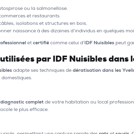
ptospirose ou la salmonellose.
commerces et restaurants.
bles, isolations et structures en bois.
onner naissance à des dizaines d’individus en quelques moi
rofessionnel
et
certifié
comme celui d’
IDF Nuisibles
peut gar
tilisées par IDF Nuisibles dans l
sibles
adapte ses techniques de
dératisation dans les Yvel
x domestiques.
n
diagnostic complet
de votre habitation ou local professio
ocole le plus efficace.
urisés, permettant une capture rapide des
rats
et
souris
.