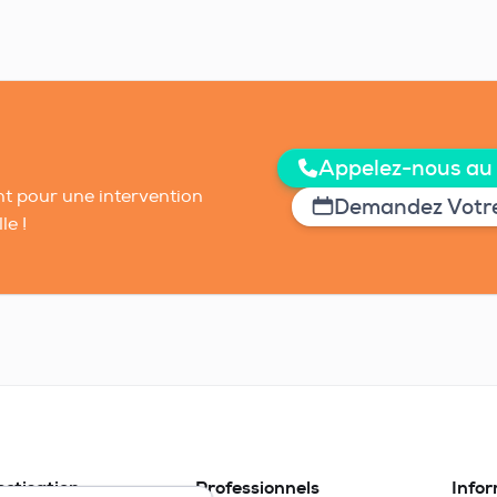
Appelez-nous au
t pour une intervention
Demandez Votre
le !
ectisation
Professionnels
Info