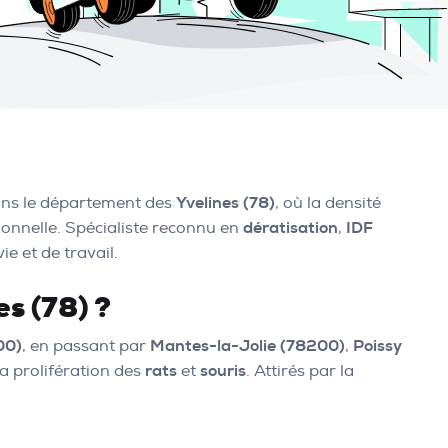
ans le département des
Yvelines (78)
, où la densité
sionnelle. Spécialiste reconnu en
dératisation
,
IDF
ie et de travail.
es (78) ?
00)
, en passant par
Mantes-la-Jolie (78200)
,
Poissy
la prolifération des
rats
et
souris
. Attirés par la