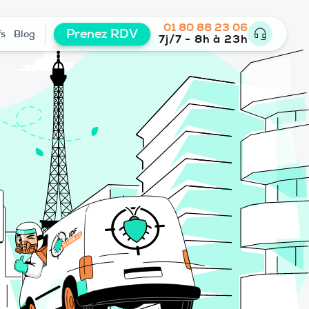
01 80 88 23 06
Prenez RDV
fs
Blog
7j/7 - 8h à 23h