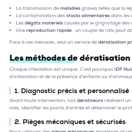
La transmission de
maladies
graves telles que la le
La contamination des
stocks alimentaires
dans les 
Les
dégâts matériels
causés par le grignotage des câ
Une
reproduction rapide
: un couple de rats peut d
Face à ces menaces, seul un service de
dératisation p
Les méthodes de dératisation u
Chaque infestation est unique. C’est pourquoi
IDF Nui
d’infestation et de la présence d’enfants ou d’animau
1. Diagnostic précis et personnalisé
Avant toute intervention, nos
dératiseurs
réalisent u
nids, identifier les points d’entrée et déterminer le prot
2. Pièges mécaniques et sécurisés
Nous utilisons des
pièges mécaniques
modernes et séc