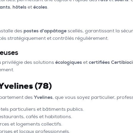
rants
,
hôtels
et
écoles
.
nstalle des
postes d’appâtage
scellés, garantissant la sécu
lacés stratégiquement et contrôlés régulièrement.
ueuses
s
privilégie des solutions
écologiques
et
certifiées Certibioc
ement.
Yvelines (78)
épartement des
Yvelines
, que vous soyez particulier, profess
els particuliers et bâtiments publics.
estaurants, cafés et habitations.
ces et logements collectifs.
prises et locaux professionnels.